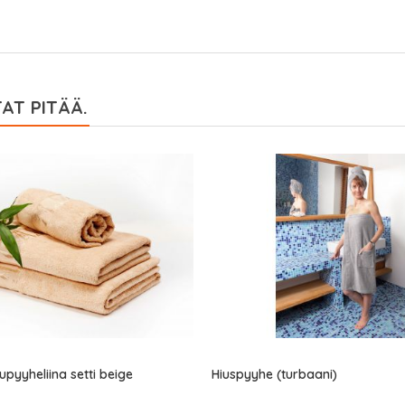
AT PITÄÄ.
yyheliina setti beige
Hiuspyyhe (turbaani)