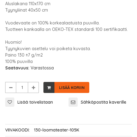
Aluslakana 110x170 cm
Tyynyliinat 40x50 cm
Vuodevaate on 100% korkealaatuista puuvilla.
Tuotteen kankaalla on OEKO-TEX standardi 100 sertifikaatti.
Huomio!
Tyynykuvien asettelu voi poiketa kuvasta.
Paino 130 ±7 g/m2
100% puuvilla
Saatavuus:
Varastossa
LISÄÄ KORIIN
Lisää toivelistaan
Sähköpostita kaverille
VIIVAKOODI:
130-loomateater-105K