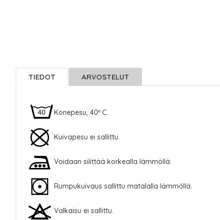
TIEDOT
ARVOSTELUT
Konepesu, 40º C.
Kuivapesu ei sallittu.
Voidaan silittää korkealla lämmöllä.
.
Rumpukuivaus sallittu matalalla lämmöllä
Valkaisu ei sallittu.