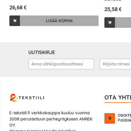
26,68 €
25,58 €
LISÄÄ KORIIN
UUTISKIRJE
OTA YHT
E-tekstiili.fi verkkokauppa kuuluu vuonna
OSOIT
2008 perustettuun perheyritykseen ANREK
Paldisk
OY.