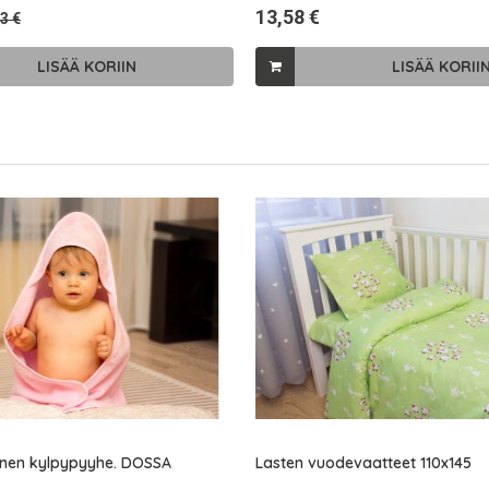
13,58 €
3 €
LISÄÄ KORIIN
LISÄÄ KORII
linen kylpypyyhe. DOSSA
Lasten vuodevaatteet 110x145