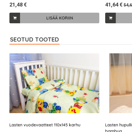
21,48 €
41,64 €
54,6
LISÄÄ KORIIN
SEOTUD TOOTED
Lasten vuodevaatteet 110x145 karhu
Lasten hupul
bambua