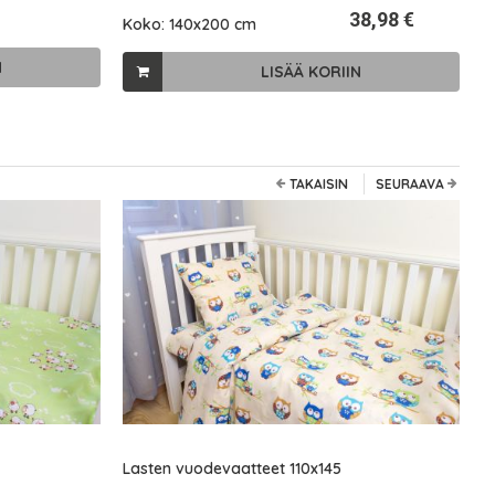
38,98 €
Koko: 140x200 cm
K
N
LISÄÄ KORIIN
TAKAISIN
SEURAAVA
Lasten vuodevaatteet 110x145
L