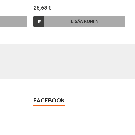
26,68 €
2
N
LISÄÄ KORIIN
FACEBOOK