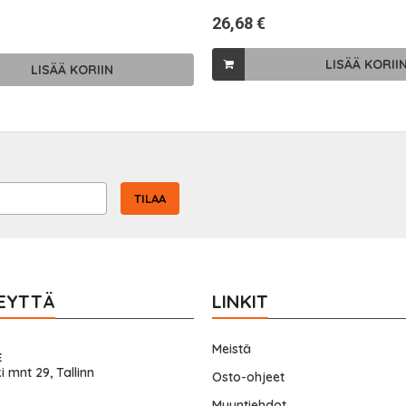
26,68 €
LISÄÄ KORII
LISÄÄ KORIIN
TILAA
EYTTÄ
LINKIT
Meistä
E
i mnt 29, Tallinn
Osto-ohjeet
Myyntiehdot